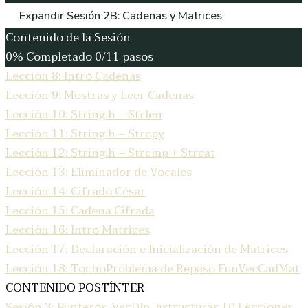
Expandir
Sesión 2B: Cadenas y Matrices
Contenido de la Sesión
0% Completado
0/11 pasos
Lección 8: Intro Cadenas
Lección 9: Mostras y Leer Cadenas
Lección 10: String.h – Strlen
Lección 11: String.h – Strcpy
Lección 12: String.h – Strcmp + Strcat
Lección 13: Eliminador de Vocales
Lección 14: Cifrado César
Lección 15: Cadena Cifrada
Lección 16: Intro Matrices
Lección 17: Declaración e Inicialización de Matrices
Lección 18: TochoProblema de Repaso FunVecCadMat
CONTENIDO POSTÍNTER
Sesión 3: Punteros, VecDIn, Estructuras
10 Lecciones