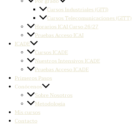
Por grado
Cursos Industriales (GITI)
Cursos Telecomunicaciones (GITT)
Horarios ICAI Curso 26/27
Pruebas Acceso ICAI
ICADE
Cursos ICADE
Nuestros Intensivos ICADE
Pruebas Acceso ICADE
Primeros Pasos
Conócenos
Sobre Nosotros
Metodología
Mis cursos
Contacto