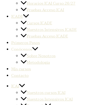
Horarios ICAI Curso 26/27
Pruebas Acceso ICAI
ICADE
Cursos ICADE
Nuestros Intensivos ICADE
Pruebas Acceso ICADE
Primeros Pasos
Conócenos
Sobre Nosotros
Metodología
Mis cursos
Contacto
ICAI
Nuestros cursos ICAI
Nuestros Intensivos ICAI