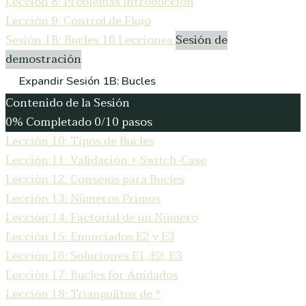
Lección 8: Problemas Introducción
Lección 9: Control de Flujo
Sesión 1B: Bucles
10 Lecciones
Sesión de
demostración
Expandir
Sesión 1B: Bucles
Contenido de la Sesión
0% Completado
0/10 pasos
Lección 10: Tipos de Bucles
Lección 11: Validación + Switch-Case
Lección 12: Consejos para Bucles
Lección 13: Números Primos
Lección 14: Factorial de un Número
Lección 15: Enunciados E2 y E3
Lección 16: Soluciones E1, E2, E3
Lección 17: Bucles for Anidados
Lección 18: Triangulitos de *