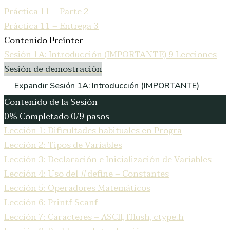
Práctica 11 – Parte 2
Práctica 11 – Entrega 3
Contenido Preínter
Sesión 1A: Introducción (IMPORTANTE)
9 Lecciones
Sesión de demostración
Expandir
Sesión 1A: Introducción (IMPORTANTE)
Contenido de la Sesión
0% Completado
0/9 pasos
Lección 1: Dificultades habituales en Progra
Lección 2: Tipos de Variables
Lección 3: Declaración e Inicialización de Variables
Lección 4: Uso del #define – Constantes
Lección 5: Operadores Matemáticos
Lección 6: Printf Scanf
Lección 7: Caracteres – ASCII, fflush, ctype.h