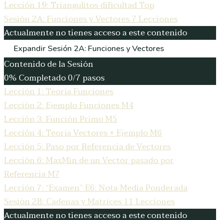
Lección 19: Triangulitos dificultad Top
Sesión 2A: Funciones y Vectores
7 Lecciones
Actualmente no tienes acceso a este contenido
Expandir
Sesión 2A: Funciones y Vectores
Contenido de la Sesión
0% Completado
0/7 pasos
Lección 1: Teoría Funciones
Lección 2: Ejemplo Funciones M4
Lección 3: Función Primo M5
Lección 4: Teoría Vectores + Ejemplo M6
Lección 5: Paso por Referencia de Vectores
Lección 6: MaxMin de un Vector pasado por
Referencia M7
Lección 7: “Examen” E6: Nota Media Ponderada
Sesión 2B: Cadenas y Matrices
11 Lecciones
Actualmente no tienes acceso a este contenido