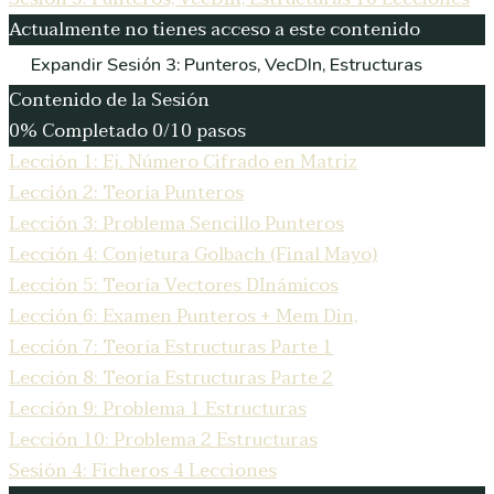
Actualmente no tienes acceso a este contenido
Expandir
Sesión 3: Punteros, VecDIn, Estructuras
Contenido de la Sesión
0% Completado
0/10 pasos
Lección 1: Ej. Número Cifrado en Matriz
Lección 2: Teoría Punteros
Lección 3: Problema Sencillo Punteros
Lección 4: Conjetura Golbach (Final Mayo)
Lección 5: Teoría Vectores DInámicos
Lección 6: Examen Punteros + Mem Din,
Lección 7: Teoría Estructuras Parte 1
Lección 8: Teoría Estructuras Parte 2
Lección 9: Problema 1 Estructuras
Lección 10: Problema 2 Estructuras
Sesión 4: Ficheros
4 Lecciones