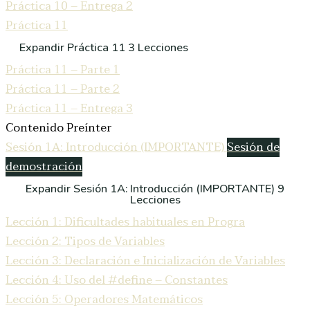
Práctica 10 – Entrega 2
Práctica 11
Expandir
Práctica 11
3 Lecciones
Práctica 11 – Parte 1
Práctica 11 – Parte 2
Práctica 11 – Entrega 3
Contenido Preínter
Sesión 1A: Introducción (IMPORTANTE)
Sesión de
demostración
Expandir
Sesión 1A: Introducción (IMPORTANTE)
9
Lecciones
Lección 1: Dificultades habituales en Progra
Lección 2: Tipos de Variables
Lección 3: Declaración e Inicialización de Variables
Lección 4: Uso del #define – Constantes
Lección 5: Operadores Matemáticos