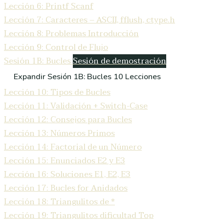
Lección 6: Printf Scanf
Lección 7: Caracteres – ASCII, fflush, ctype.h
Lección 8: Problemas Introducción
Lección 9: Control de Flujo
Sesión 1B: Bucles
Sesión de demostración
Expandir
Sesión 1B: Bucles
10 Lecciones
Lección 10: Tipos de Bucles
Lección 11: Validación + Switch-Case
Lección 12: Consejos para Bucles
Lección 13: Números Primos
Lección 14: Factorial de un Número
Lección 15: Enunciados E2 y E3
Lección 16: Soluciones E1, E2, E3
Lección 17: Bucles for Anidados
Lección 18: Triangulitos de *
Lección 19: Triangulitos dificultad Top