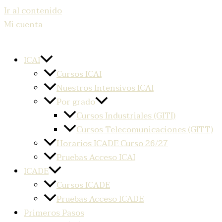
Ir al contenido
Mi cuenta
ICAI
Cursos ICAI
Nuestros Intensivos ICAI
Por grado
Cursos Industriales (GITI)
Cursos Telecomunicaciones (GITT)
Horarios ICADE Curso 26/27
Pruebas Acceso ICAI
ICADE
Cursos ICADE
Pruebas Acceso ICADE
Primeros Pasos