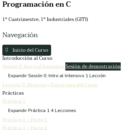
Programación en C
1º Cuatrimestre
,
1º Industriales (GITI)
Navegación
Inicio del Curso
Introducción al Curso
Sesión 0: Intro al Intensivo
Sesión de demostración
Expandir
Sesión 0: Intro al Intensivo
1 Lección
Lección 0: Historia y Estructura del Curso
Prácticas
Práctica 1
Expandir
Práctica 1
4 Lecciones
Práctica 1 – Parte 1
Práctica 1 – Parte 2