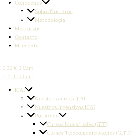
Conócenos
Sobre Nosotros
Metodología
Mis cursos
Contacto
Mi cuenta
0,00
€
0
Cart
0,00
€
0
Cart
ICAI
Nuestros cursos ICAI
Nuestros Intensivos ICAI
Por grado
Cursos Industriales (GITI)
Cursos Telecomunicaciones (GITT)